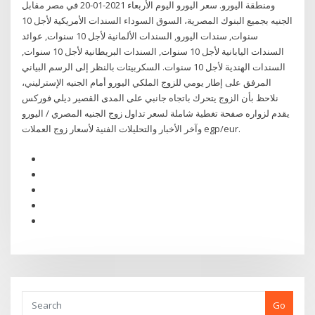
ومنطقة اليورو. سعر اليورو اليوم الأربعاء 2021-01-20 في مصر مقابل
الجنيه بجميع البنوك المصرية، السوق السوداء السندات الأمريكية لأجل 10
سنوات, سندات اليورو, السندات الألمانية لأجل 10 سنوات, عوائد
السندات اليابانية لأجل 10 سنوات, السندات البريطانية لأجل 10 سنوات,
السندات الهندية لأجل 10 سنوات. السكربيتات بالنظر إلى الرسم البياني
المرفق على إطار يومي للزوج الملكي اليورو أمام الجنيه الإسترليني،
نلاحظ بأن الزوج يتحرك باتجاه جانبي على المدى القصير ديلي فوركس
يقدم لزواره صفحة تغطية شاملة لسعر تداول زوج الجنيه المصري / اليورو
وآخر الأخبار والتحليلات الفنية لأسعار زوج العملات egp/eur.
Go