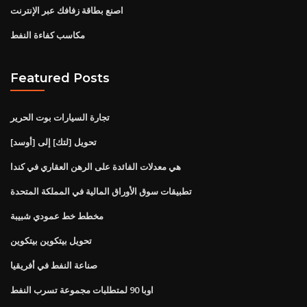
اصنع بطاقة زفافك عبر الإنترنت
مكاسب كفاءة النفط
Featured Posts
تجارة السيارات بوت الحرير
تحويل [لتك] إلى [أوسد]
هي معدلات الفائدة على الرهن العقاري في كندا
تطبيقات سوق الأوراق المالية في المملكة المتحدة
مخطط خط عمودي شبيبة
تحويل بيتكوين بيتكوين
صناعة النفط في أفريقيا
اوبا 90 لمتطلبات مجموعة تسرب النفط