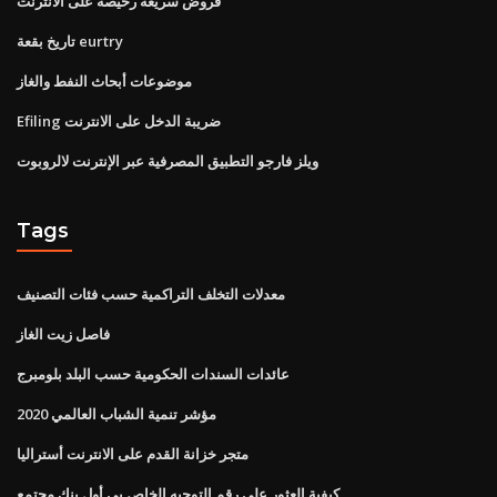
قروض سريعة رخيصة على الانترنت
تاريخ بقعة eurtry
موضوعات أبحاث النفط والغاز
Efiling ضريبة الدخل على الانترنت
ويلز فارجو التطبيق المصرفية عبر الإنترنت لالروبوت
Tags
معدلات التخلف التراكمية حسب فئات التصنيف
فاصل زيت الغاز
عائدات السندات الحكومية حسب البلد بلومبرج
مؤشر تنمية الشباب العالمي 2020
متجر خزانة القدم على الانترنت أستراليا
كيفية العثور على رقم التوجيه الخاص بي أول بنك مجتمع