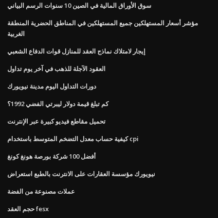
سوق الأوراق المالية في الصين 10 سنوات الرسم البياني
مؤشر أسعار المستهلكين جميع المستهلكين في المناطق الحضرية المنطقة
الغربية
إيجار لامتلاك نماذج العقد للمنازل قوات الدفاع الشعبي
العقود الآجلة للذهب في آخر يوم تداول
دورات التداول اليوم مدينة نيويورك
كم تبلغ قيمة دولار ليبرتي الفضي 1992؟
تحميل مقاطع فيديو كبيرة عبر الإنترنت
كيفية حساب معدل التضخم المتوسط ​​باستخدام cpi
أفضل 100 شركة بورصة هونغ كونغ
نيويورك مؤسسة العقارات على الانترنت بالطبع استعراض
عملات مصنوعة من الفضة
حجم العقد fesx