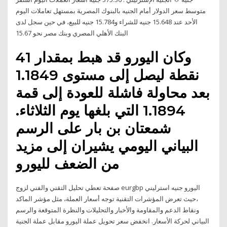
متوسط سعر الدولار أمام الجنيه بالبنوك المصرية بمستهل تعاملات اليوم
الأحد عند 15.648 جنيه للشراء و15.784 جنيه للبيع، في حين سجل لدى
البنك الأهلي المصري وبنك مصر نحو 15.67
وكان اليورو قد هبط بمقدار 41
نقطة ليصل إلى مستوى 1.1849
بعد محاولة فاشلة للعودة إلى قمة
1.1894 التي بلغها يوم الثلاثاء.
شمعتان بن بار على الرسم
البياني اليومي يشيران إلى مزيد
من الضعف لليورو
صفحة تعطي تحليل التقني والفني لزوج eurgbp اليورو جنيه استرليني
،حيث تعرض المؤشرات التقنية توجه أسعار العملة، مثل مؤشر الماكد
ونقاط الدعم والمقاومة والأخبار والتحليلات والنظرة المتوقعة والرسم
البياني لحركة الأسعار. انخفض سعر تحويل عملة اليورو مقابل عملة الجنية