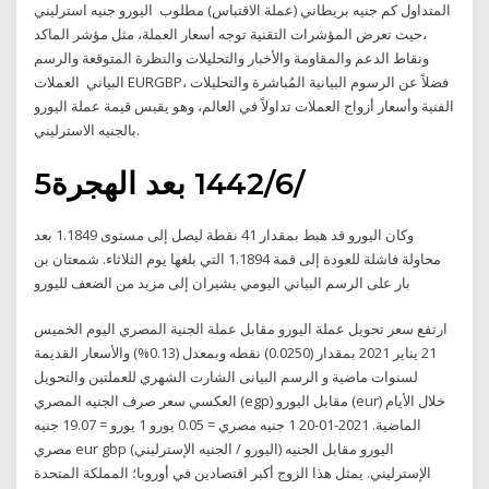
المتداول كم جنيه بريطاني (عملة الاقتباس) مطلوب اليورو جنيه استرليني
،حيث تعرض المؤشرات التقنية توجه أسعار العملة، مثل مؤشر الماكد
ونقاط الدعم والمقاومة والأخبار والتحليلات والنظرة المتوقعة والرسم
البياني العملات EURGBP، فضلاً عن الرسوم البيانية المُباشرة والتحليلات
الفنية وأسعار أزواج العملات تداولاً في العالم، وهو يقيس قيمة عملة اليورو
بالجنيه الاسترليني.
5‏‏/6‏‏/1442 بعد الهجرة
وكان اليورو قد هبط بمقدار 41 نقطة ليصل إلى مستوى 1.1849 بعد
محاولة فاشلة للعودة إلى قمة 1.1894 التي بلغها يوم الثلاثاء. شمعتان بن
بار على الرسم البياني اليومي يشيران إلى مزيد من الضعف لليورو
ارتفع سعر تحويل عملة اليورو مقابل عملة الجنية المصري اليوم الخميس
21 يناير 2021 بمقدار (0.0250) نقطه وبمعدل (0.13%) والأسعار القديمة
لسنوات ماضية و الرسم البيانى الشارت الشهري للعملتين والتحويل
العكسي سعر صرف الجنيه المصري (egp) مقابل اليورو (eur) خلال الأيام
الماضية. 2021-01-20 1 جنيه مصري = 0.05 يورو 1 يورو = 19.07 جنيه
مصري eur gbp (اليورو / الجنيه الإسترليني) اليورو مقابل الجنيه
الإسترليني. يمثل هذا الزوج أكبر اقتصادين في أوروبا؛ المملكة المتحدة