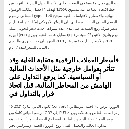
و الذي يمثل مقاومة في الوقت الحالي افكار التداول الشراء بالقرب من
خط الاتجاة الصاعد عند مستوي 1.3550 لهدف 1 احصل إمكانية الوصول
المجاني لرسوم gbpusd البيانية والأسعار والاقتباسات الحية. سيتيح لك
الرسم البياني الجنيه البريطاني إلى الدولار الأمريكي إمكانية متابعة تاريخ
سعر صرف زوج العملات على مدى عدة سنوات احدث سعر لتحويل عملة
اليورو (eur) مقابل عملة الجنيه جيرزي (jep) اليوم بتاريخ الاثنين 07 سبتمبر
2020 والأسعار التاريخية منذ عام 2001 لليورو الى جنيه جيرزي والرسم
البيانى للسعر لمده 7 ايام .
فأسعار العملات الرقمية متقلبة للغاية وقد
تتأثر بعوامل خارجية مثل الأحداث المالية
أو السياسية. كما يرفع التداول على
الهامش من المخاطر المالية. قبل اتخاذ
قرار بالتداول في
15 كانون الثاني (يناير) 2021 Convert 1 الجنيه البريطاني to اليورو. عرض
الرسم البياني كاملًا مِن GBP إلى EUR > رمز العملة الخاص بـ عملات يورو
هو EUR، ورمز العملة هو €. الرسوم البيانية، استطلاع التوقعات، مراكز
التداول الحالية والتحليل الفني. زوج اليورو / الجنيه الإسترليني يخبر