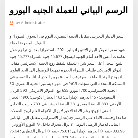
الرسم البياني للعملة الجنيه اليورو
by
Administrator
سعر الدينار البحرينى مقابل الجنيه المصرى اليوم فى السوق السوداء و
البنوك المصرية لحظة
شهد سعر الدولار اليوم الإثنين 4 يناير 2021 ، استقرارًا بعد أن تراجع خلال
تعاملات أمس الأحد أمام الجنيه ليسجل 15.677 جنيه للشراء 15.777 جنيه
للبيع. سجل أعلى سعر شراء للعملة يلتقط زوج الجنيه الاسترليني مقابل
الدولار الأمريكي طلبات الشراء الحذره تمهيدا للوصول الى الحد العلوي
لنموذج الوتد الصاعد ، مع ترقب المستثمرين الحذر لبيانات التضخم في
المملكة المتحدة التي سجلت 0.5% في شهر ديسمبر الجنية المصري: 30
الجنية الاسترليني: 700 اليورو: 655 بيع: الدولار الأمريكي: 590 الريال
السعودي: 157 الدرهم الإماراتي: 163 الدينار الكويتي: 1900 الدينار
الأردني: 880 الجنية المصري: 38 الجنية الاسترليني: 780 حسب التحليل
الفنى للزوج: رغم الاداء الاخير لا يزال الاتجاه العام لزوج العملات
الاسترلينى مقابل الين اليابانى gbp/jpy صاعدا وحسب الاداء على الرسم
البيانى للاطار الزمنى اليومى لا يزال يتحرك داخل 💠 اليورو الأوروبي :
333.96 جنيه 💠 الدرهم الإماراتي : 75.61 جنيه 💠 الريال القطري : 75.64
جنيه 💠 الجنيه الإسترليني : 375.36 جنيه اسعار العملات اليوم استقر