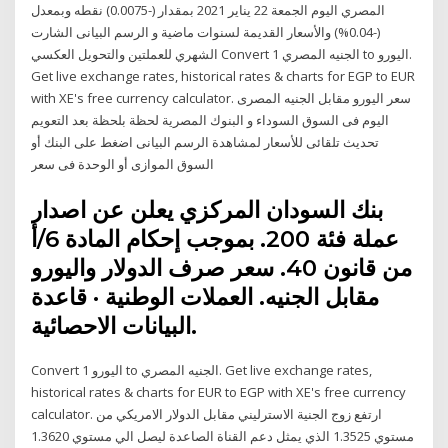
المصري اليوم الجمعة 22 يناير 2021 بمقدار (-0.0075) نقطه وبمعدل
(-0.04%) والأسعار القديمة لسنوات ماضية و الرسم البيانى الشارت
الشهري للعملتين والتحويل العكسي Convert 1 الجنيه المصري to اليورو.
Get live exchange rates, historical rates & charts for EGP to EUR
with XE's free currency calculator. سعر اليورو مقابل الجنيه المصرى
اليوم فى السوق السوداء و البنوك المصرية لحظة بلحظة بعد التعويم
تحديث تلقائى للأسعار لمشاهدة الرسم البيانى اضغط على البنك أو
السوق الموازى أو الوحدة فى سعر
بنك السودان المركزي يعلن عن اصدار
عملة فئة 200. بموجب إحكام المادة 6/أ
من قانون 40. سعر صرف الدولار واليورو
مقابل الجنيه. العملات الوطنية · قاعدة
البيانات الاحصائية.
Convert 1 اليورو to الجنيه المصري. Get live exchange rates,
historical rates & charts for EUR to EGP with XE's free currency
calculator. ارتفع زوج الجنية الاسترليني مقابل الدولار الامريكي من
مستوي 1.3525 الذي يمثل دعم القناة الصاعدة ليصل الي مستوي 1.3620