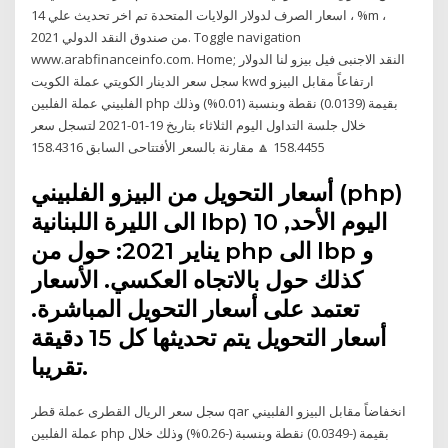
اسعار الصرف لدولار الولايات المتحدة تم اخر تحديث علي 14 ، %m ،
2021 من صندوق النقد الدولي. Toggle navigation
www.arabfinanceinfo.com. Home; النقد الاجنبى فيل بيزو لنا الدولار
سجل سعر الدينار الكويتي عملة الكويت kwd ارتفاعاً مقابل البيزو
الفلبيني عملة الفلبين php بقيمة (0.0139) نقطة وبنسبة (0.01%) وذلك
خلال جلسة التداول اليوم الثلاثاء بتاريخ 19-01-2021 لتسجل سعر
158.4455 🔼 مقارنة بالسعر الأفتتاحى السابق 158.4316
أسعار التحويل من البيزو الفلبيني (php)
الى الليرة اللبنانية lbp) اليوم الأحد, 10
يناير 2021: حول من php الى lbp و
كذلك حول بالاتجاه العكسي. الأسعار
تعتمد على أسعار التحويل المباشرة.
أسعار التحويل يتم تحديثها كل 15 دقيقة
تقريبا.
سجل سعر الريال القطرى عملة قطر qar انخفاضاً مقابل البيزو الفلبيني
عملة الفلبين php بقيمة (-0.0349) نقطة وبنسبة (-0.26%) وذلك خلال