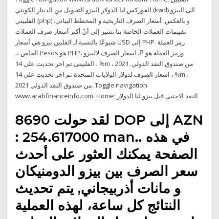
الفوركس لنا الدولار البيزو التحويل من الدينار الكويتي (kwd) الى البيزو
الفلبيني (php) و بالعكس. أسعار الصرف التاريخية و المخطط البياني.
تقييمات العملات الخاصة بنا تشير إلى أنّ أكثر أسعار صرف العملات
شيوعًا بالنسبة لـ الفلبين بيزو هي أسعار USD إلى PHP. رمز العملة
الخاص بـ Pesos هو PHP، ورمز العملة هو ₱. اسعار الصرف لالبيزو
الفلبينى تم اخر تحديث علي 14 ، %m ، 2021 من صندوق النقد الدولي.
اسعار الصرف لدولار الولايات المتحدة تم اخر تحديث علي 14 ، %m ،
2021 من صندوق النقد الدولي. Toggle navigation
www.arabfinanceinfo.com. Home; النقد الاجنبى فيل بيزو لنا الدولار
لقد حولت 8690 DOP إلى AZN
: 254.617000 man.. في هذه
الصفحة يمكنك العثور على أحدث
سعر الصرف بين بيزو الدومنيكان
و مانات أذربيجاني, يتم تحديث
النتائج كل ساعة، لهذه العملية