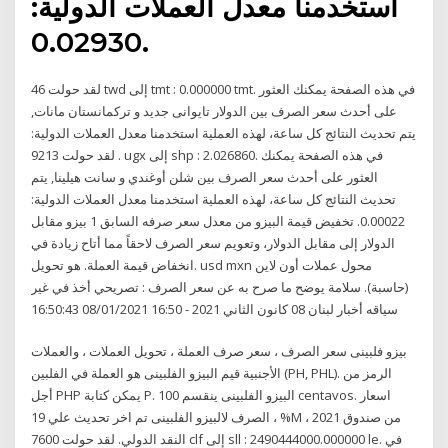
استخدمنا معدل العملات الدولية:
0.02930.
لقد حولت 46 twd إلى tmt : 0.000000 tmt. في هذه الصفحة يمكنك العثور
على أحدث سعر الصرف بين الدولار تايوانى جديد و تركمانستان مانات,
يتم تحديث النتائج كل ساعة، لهذه العملية استخدمنا معدل العملات الدولية:
. لقد حولت 9213 ugx إلى shp : 2.026860. في هذه الصفحة يمكنك
العثور على أحدث سعر الصرف بين شلن أوغندي و سانت هيلينا, يتم
تحديث النتائج كل ساعة، لهذه العملية استخدمنا معدل العملات الدولية:
0.00022. تخفيض قيمة البيزو من معدل سعر صرفه السابق 1 بيزو مقابل
الدولار إلى مقابل الدولار، وتعويم سعر الصرف لاحقاً مما أتاح زيادة في
انخفاض قيمة العملة. هو تحويل. usd mxn محول عملات أون لاين
(حاسبة). سلامة يوضح ما صرح به عن سعر الصرف : تصريحي أخذ في غير
سياقه أخبار لبنان 08 كانون الثاني 2021 - 16:50 08/01/2021 16:50:43
بيزو فلبينى سعر الصرف ، سعر صرف العملة ، تحويل العملات ، والعملات
الأجنبية قيم البيزو الفلبينى هو العملة في الفلبين (PH, PHL). الرمز من
أجل PHP يمكن كتابة P. البيزو الفلبينى ينقسم 100 centavos. اسعار
الصرف لالبيزو الفلبينى تم اخر تحديث علي 19 ، %M ، 2021 من صندوق
النقد الدولي. لقد حولت 7600 clf إلى sll : 2490444000.000000 le. في