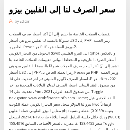
سعر الصرف لنا إلى الفلبين بيزو
by
Editor
تقييمات العملات الخاصة بنا تشير إلى أنّ أكثر أسعار صرف العملات
شيوعًا بالنسبة لـ الفلبين بيزو هي أسعار USD إلى PHP. رمز العملة
الخاص بـ Pesos هو PHP، ورمز العملة هو ₱.
التحويل من الدينار الكويتي (kwd) الى البيزو الفلبيني (php) و بالعكس.
أسعار الصرف التاريخية و المخطط البياني. تقييمات العملات الخاصة بنا
تشير إلى أنّ أكثر أسعار صرف العملات شيوعًا بالنسبة لـ الفلبين بيزو هي
أسعار USD إلى PHP. رمز العملة الخاص بـ Pesos هو PHP، ورمز العملة
هو ₱. اسعار الصرف لالبيزو الفلبينى تم اخر تحديث علي 14 ، %m ، 2021
من صندوق النقد الدولي. اسعار الصرف لدولار الولايات المتحدة تم اخر
تحديث علي 14 ، %m ، 2021 من صندوق النقد الدولي. Toggle
navigation www.arabfinanceinfo.com. Home; النقد الاجنبى فيل
بيزو لنا الدولار سجل سعر الدينار الكويتي عملة الكويت kwd ارتفاعاً
مقابل البيزو الفلبيني عملة الفلبين php بقيمة (0.0139) نقطة وبنسبة
(0.01%) وذلك خلال جلسة التداول اليوم الثلاثاء بتاريخ 19-01-2021 لتسجل
سعر 158.4455 🔼 مقارنة بالسعر الأفتتاحى السابق 158.4316 Toggle
navigation www.trade4arab.com. Home; دراهم الفوركس إلى بيزو