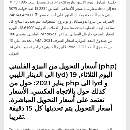
جلسة التداول اليوم الاثنين بتاريخ 28-12-2020 لتسجل سعر 13.1886 🔽
مقارنة بالسعر الأفتتاحى السابق 13.2234 لقد حولت 5075 dop إلى mnt :
246741.425000 ₮. في هذه الصفحة يمكنك العثور على أحدث سعر
الصرف بين بيزو الدومنيكان و توغروغ المنغولية, يتم تحديث النتائج كل
ساعة، لهذه العملية استخدمنا معدل العملات الدولية: 48.61900. البيزو
الفلبينى ينقسم 100 centavos. اسعار الصرف لالريال العماني تم اخر
تحديث علي 13 ، %M ، 2021 من صندوق النقد الدولي. اسعار الصرف
لالبيزو الفلبينى تم اخر تحديث علي 14 ، %M ، 2021 من صندوق النقد
الدولي.
أسعار التحويل من البيزو الفلبيني (php)
الى الدينار الليبي lyd) اليوم الثلاثاء, 19
يناير 2021: حول من php الى lyd و
كذلك حول بالاتجاه العكسي. الأسعار
تعتمد على أسعار التحويل المباشرة.
أسعار التحويل يتم تحديثها كل 15 دقيقة
تقريبا.
Toggle navigation www.arabfinanceinfo.com. Home; الفلبين