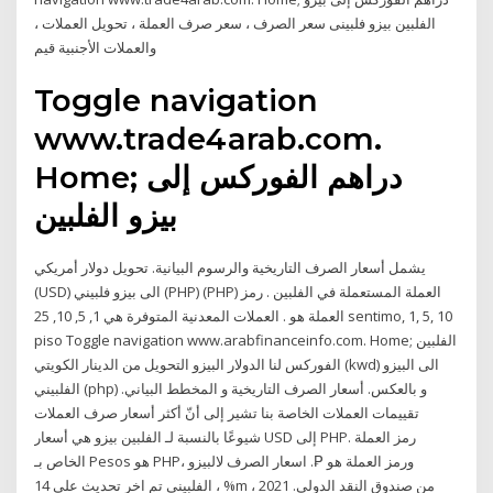
الفلبين بيزو فلبينى سعر الصرف ، سعر صرف العملة ، تحويل العملات ،
والعملات الأجنبية قيم
Toggle navigation
www.trade4arab.com.
Home; دراهم الفوركس إلى
بيزو الفلبين
يشمل أسعار الصرف التاريخية والرسوم البيانية. تحويل دولار أمريكي
(USD) الى بيزو فلبيني (PHP) (PHP) العملة المستعملة في الفلبين . رمز
العملة هو . العملات المعدنية المتوفرة هي 1, 5, 10, 25 sentimo, 1, 5, 10
piso Toggle navigation www.arabfinanceinfo.com. Home; الفلبين
الفوركس لنا الدولار البيزو التحويل من الدينار الكويتي (kwd) الى البيزو
الفلبيني (php) و بالعكس. أسعار الصرف التاريخية و المخطط البياني.
تقييمات العملات الخاصة بنا تشير إلى أنّ أكثر أسعار صرف العملات
شيوعًا بالنسبة لـ الفلبين بيزو هي أسعار USD إلى PHP. رمز العملة
الخاص بـ Pesos هو PHP، ورمز العملة هو ₱. اسعار الصرف لالبيزو
الفلبينى تم اخر تحديث علي 14 ، %m ، 2021 من صندوق النقد الدولي.