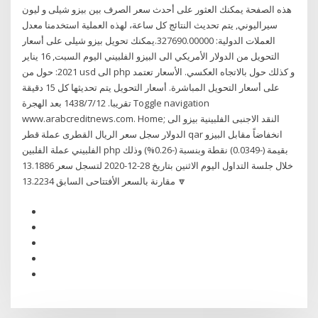
هذه الصفحة يمكنك العثور على أحدث سعر الصرف بين بيزو شيلى و ليون
سيراليوني, يتم تحديث النتائج كل ساعة، لهذه العملية استخدمنا معدل
العملات الدولية: 327690.00000.يمكنك تحويل بيزو شيلى على أسعار
التحويل من الدولار الأمريكي الى البيزو الفلبيني اليوم السبت, 16 يناير
2021: حول من usd الى php و كذلك حول بالاتجاه العكسي. الأسعار تعتمد
على أسعار التحويل المباشرة. أسعار التحويل يتم تحديثها كل 15 دقيقة
تقريبا. 12‏‏/7‏‏/1438 بعد الهجرة Toggle navigation
www.arabcreditnews.com. Home; النقد الاجنبى الفلبينية بيزو الى
الدولار سجل سعر الريال القطرى عملة قطر qar انخفاضاً مقابل البيزو
الفلبيني عملة الفلبين php بقيمة (-0.0349) نقطة وبنسبة (-0.26%) وذلك
خلال جلسة التداول اليوم الاثنين بتاريخ 28-12-2020 لتسجل سعر 13.1886
🔽 مقارنة بالسعر الأفتتاحى السابق 13.2234