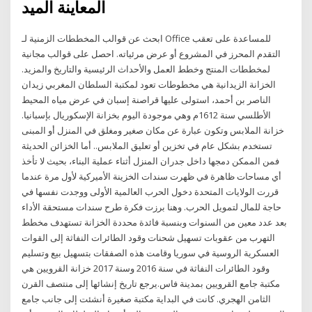
المعاينة الميد
ابحث عن قوالب المخططات الزمنية لـ Office للمساعدة على تعقب
التقدم المحرز في المشروع أو عرض مرئياته. احصل على قوالب مجانية
لمخططات المنتج وخطط العمل والأحداث الرئيسية والتاريخ والمزيد.
الخزانة الزيدانية هي مخطوطات تعود لمكتبة السلطان المغربي زيدان
الناصر بن أحمد، استولى عليها قراصنة إسبان في عرض مياه المحيط
الأطلسي سنة 1612م وهي موجودة اليوم بخزانة الإسكوريال بإسبانيا.
خزانة الملابس وتكون عبارة عن مكان صغير ومغلق في المنزل أو المبنى
تستخدم بشكل عام في تخزين أو تعليق الملابس.. أما الخزائن الحديثة
فمن الممكن دمجها داخل جدران المنزل أثناء عملية البناء، بحيث لا تأخذ
أي مساحات ظاهرة في ظهرت سندات الخزينة الأميركية لأول مرة عندما
قررت الولايات المتحدة دخول الحرب العالمية الأولى ووجدت نفسها في
حاجة للمال لتمويل الحرب. وهنا برزت فكرة طرح سندات مستحقة الأداء
بعد عدد معين من السنوات وبنسبة فائدة محددة الخزانة تستهدف مخطط
التهرب من عقوبات تسهيل شحنات وقود الطائرات النفاثة إلى القوات
العسكرية الروسية في سوريا وقامت هذه الصفقات بتسهيل بيع وتسليم
وقود الطائرات النفاثة في سنة 2016 وسنة 2017 خزانة القرويين هي
مكتبة جامع القرويين بمدينة فاس.يرجع تاريخ إنشائها إلى منتصف القرن
الثامن الهجري. كانت في البداية مكتبة صغيرة أنشئت إلى جانب جامع