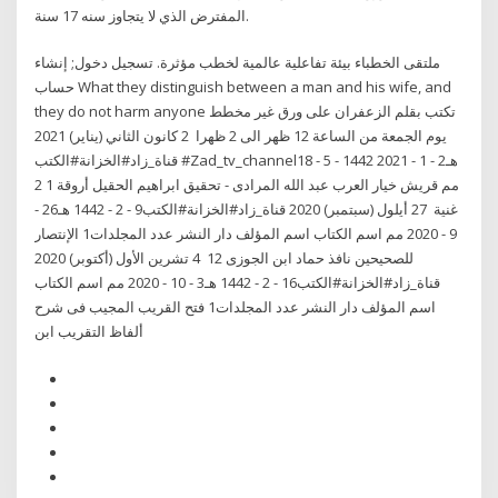
المفترض الذي لا يتجاوز سنه 17 سنة.
ملتقى الخطباء بيئة تفاعلية عالمية لخطب مؤثرة. تسجيل دخول; إنشاء
حساب What they distinguish between a man and his wife, and
they do not harm anyone تكتب بقلم الزعفران على ورق غير مخطط
يوم الجمعة من الساعة 12 ظهر الى 2 ظهرا 2 كانون الثاني (يناير) 2021
قناة_زاد#الخزانة#الكتب #Zad_tv_channel18 - 5 - 1442 هـ2 - 1 - 2021
مم قريش خيار العرب عبد الله المرادى - تحقيق ابراهيم الحقيل أروقة 1 2
غنية 27 أيلول (سبتمبر) 2020 قناة_زاد#الخزانة#الكتب9 - 2 - 1442 هـ26 -
9 - 2020 مم اسم الكتاب اسم المؤلف دار النشر عدد المجلدات1 الإنتصار
للصحيحين نافذ حماد ابن الجوزى 12 4 تشرين الأول (أكتوبر) 2020
قناة_زاد#الخزانة#الكتب16 - 2 - 1442 هـ3 - 10 - 2020 مم اسم الكتاب
اسم المؤلف دار النشر عدد المجلدات1 فتح القريب المجيب فى شرح
ألفاظ التقريب ابن