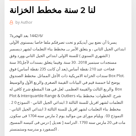
لنا 2 سنة مخطط الخزانة
by
Author
7‏‏/6‏‏/1442 بعد الهجرة
يسرنا أن نضع بين أيديكم و تحت تصرفكم ملفا خاصا بمستوى الأولى
ابتدائي الجيل الثاني ، و يتعلق الأمر بــ مخطط بناء التعلمات لشهر ديسمبر
( الشهري السنوي ) للسنة الاولى ابتدائي الجيل الثاني وورد وفق
مستجدات سبتمبر 2018 . 30 سنة. وفيما يتعلق بسندات لأجل30 سنة
فجاءت عند 210 نقطة أساس (بعد أن كانت 235 نقطة أساس) فوق
سندات الخزانة الامريكية ذات الأجل المماثل. مخطط الصندوق Box Plot.
يوضح لنا خمسة قيم في البيانات القيمة الصغرى والربع الأول والوسيط
والربع الثالث والقيمة العظمى. لعل في هذا المقطع شرح كافي له. Box
Plot & Interquartile Range & Outliers شرح. الخطوات: مخطط بناء
التعلمات لشهر افريل للسنة الثالثة 3 ابتدائي الجيل الثاني - النموذج 0 2 .
مخطط بناء التعلمات لشهر افريل للسنة الثالثة 3 ابتدائي الجيل الثاني -
النموذج 03 . ويليام موراى من مواليد يوم 2 مارس سنه 1704 فى سكون,
مات فى 20 مارس سنه 1793. الدراسه [ تعديل ] درس فى كنيسه المسيح,
اكسفورد و مدرسه وستمنستر .