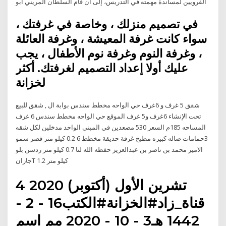
القرويين لمساندة مهمته في التدريس، إلى أن قام السلطان المريني أبو
في تصميم منزلك ، وخاصة في غرفتك ،
سواء كانت غرفة المعيشة ، وغرفة العائلة
، وغرفة النوم وغرفة نوم الأطفال ، يجب
عليك أولا إعداد التصميم لغرفتك. أكثر
لخزانة
شقق 5 غرف و 6غرف حي الواحه مخطط سندس بوابة ال , شقق للبيع
تحت الإنشاء 6غرف و5 غرف الموقع حي الواحه مخطط سندس 6 غرف
المساحه 185م السعر 530 مصعدين في المبنى الواحد مدخلين لكل شقه
3حمامات صاله كبيره مطبخ غرفة حديقة مخطط 6 0.2 كيلو متر قصر سمو
الامير محمد بن ناصر بن عبدالعزيز حفظه الله لنا 0.7 كيلو متر ردسن بلو
جازانT 1.2 كيلو متر
4 تشرين الأول (أكتوبر) 2020
قناة_زاد#الخزانة#الكتب16 - 2 -
1442 هـ3 - 10 - 2020 مم اسم