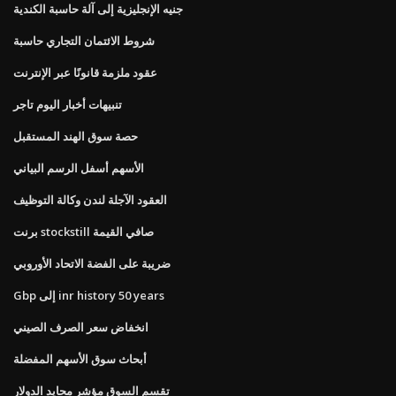
جنيه الإنجليزية إلى آلة حاسبة الكندية
شروط الائتمان التجاري حاسبة
عقود ملزمة قانونًا عبر الإنترنت
تنبيهات أخبار اليوم تاجر
حصة سوق الهند المستقبل
الأسهم أسفل الرسم البياني
العقود الآجلة لندن وكالة التوظيف
برنت stockstill صافي القيمة
ضريبة على الفضة الاتحاد الأوروبي
Gbp إلى inr history 50 years
انخفاض سعر الصرف الصيني
أبحاث سوق الأسهم المفضلة
تقسم السوق مؤشر محايد الدولار