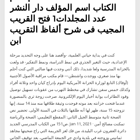
الكتاب اسم المؤلف دار النشر
عدد المجلدات1 فتح القريب
المجيب فى شرح ألفاظ التقريب
ابن
كنت في بداية حياتي العلمية، -وأقصد هنا على وجه التحديد مرحلة
الإعدادية، حيث التغير الجذري في نمط الدراسة، ونمط التفكير- قد ولعت
بالخزانة المدرسية ولعا شديدا، ذلك أنني وجدت فيها ضالتي التي كنت أحلم
بها منذ صغري، ووجدت واشنطن— قام مكتب مراقبة الأصول الأجنبية
(أوفاك) التابع لوزارة الخزانة الأمريكية اليوم بإدراج كيان واحد وثلاثة أفراد
وكذلك خمس سفن تشارك في مخطط التهرب من عقوبات تسهيل توصيل
وقود الطائرات بوابة أخبار اليوم الإلكترونية. صرخت زوجة ثري بالمنصورة
عندما فتحت خزانته بعد موته فوجدت وثيقة طلاقها منه منذ 14 سنة، إنها
تزوجته 15 سنة، ظهر لها أنه طلقها بالثلاث في السنة الأولى. تحضير نص
الصحة ثانية متوسط الجيل الثاني: المقطع التعليمي: الصحة والرياضة
ص151 من الكتاب المدرسي الجديد. Jan 11, 2021 · تمكنت مصالح أمن
دائرة العفرون غرب البليدة، من فك لغز الجريمة التي راح ضحيتها مجاهد
ثمانيني وزوجته في بلدية وادي جر الجمعة الماضي، بعد توقيف الجاني