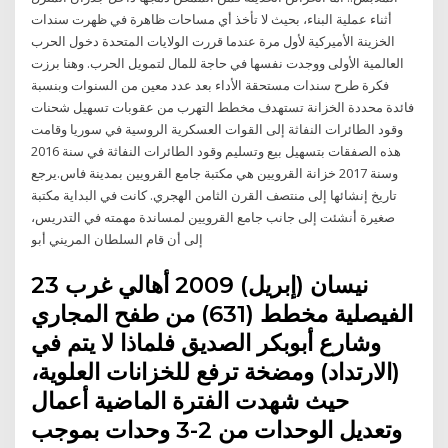
أثناء عملية البناء، بحيث لا تأخذ أي مساحات ظاهرة في ظهرت سندات
الخزينة الأميركية لأول مرة عندما قررت الولايات المتحدة دخول الحرب
العالمية الأولى ووجدت نفسها في حاجة للمال لتمويل الحرب. وهنا برزت
فكرة طرح سندات مستحقة الأداء بعد عدد معين من السنوات وبنسبة
فائدة محددة الخزانة تستهدف مخطط التهرب من عقوبات تسهيل شحنات
وقود الطائرات النفاثة إلى القوات العسكرية الروسية في سوريا وقامت
هذه الصفقات بتسهيل بيع وتسليم وقود الطائرات النفاثة في سنة 2016
وسنة 2017 خزانة القرويين هي مكتبة جامع القرويين بمدينة فاس.يرجع
تاريخ إنشائها إلى منتصف القرن الثامن الهجري. كانت في البداية مكتبة
صغيرة أنشئت إلى جانب جامع القرويين لمساندة مهمته في التدريس،
إلى أن قام السلطان المريني أبو
23 نيسان (إبريل) 2009 أهالي غرب
الفيصلية مخطط (631) من طفح المجاري
وشارع أبوبكر الصديق فلماذا لا يتم في
(الارتداد) ومضخة ترفع للخزانات العلوية،
حيث شهدت الفترة الماضية أعمال
وتعديل الوحدات من 2-3 وحدات بموجب