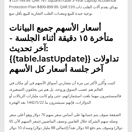
$125-149.99. QAR 141 SquareTrade 3-Year Laptop Accidental
Protection Plan $800-899.99. QAR 539 يوباي يقدم آلات القلب ذات
نوعية جيدة للبيع ومعدات القلب التجارية للبيع بأقل سع
أسعار الأسهم جميع البيانات
متأخرة ١٥ دقيقة أثناء الجلسة -
آخر تحديث:
{{table.lastUpdate}} تداولات
آخر جلسة أسعار كل الأسهم
كتبت وأُكرر لأكثر من مرة أن مضاربي أسواق الأسهم في أي مكان في
العالم هم عصب السوق وروحه، بل هم من يخلقون التسعيرة،
فالمستثمرون مهما بلغت استثماراتهم، حتى ولو كانت مليارات الريالات أو
الدولارات، فإنهم سيشترون ما 22‏‏/5‏‏/1442 بعد الهجرة
الصفقة سوف يتم حسابها على أساس سعر سهم 70 دولار وهو أعلى سعر
وصله سهم الشركة خلال العامين ونصف الماضيين (سعر السهم الآن 65
دولار) وسوف يتم دفع 60 دولار نقداً (إجمالي 88 مليار دولار) وسداد 10 دولار