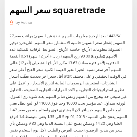
سعر السهم squaretrade
by
Author
27‏‏/5‏‏/1442 بعد الهجرة معلومات السهم. نبذة عن السهم; مراقب سعر
السهم; إشعار سعر السهم; حاسبة الاستثمار; سعر السهم التاريخي; توفير
السيولة; معلومات الأرباح; حاسبة الأرباح; الضوابط الرقابية للملكية عدد
الأسهم ((مليون)) 90.00 ربح السهم ( ريال) (أخر 12 شهر) 0.51 القيمة
الدفترية (لأخر فترة معلنة) 13.63 مكرر الأرباح التشغيلي (آخر12) عالي
السهم آخر سعر نسبة التغير التغير القيمة الكمية سعر الفتح أعلى سعر
أقل سعر آخر تحديث تعقّب أسعار at&t في الوقت الحقيقي و على مختلف
الشارتات ،استعرض الرسومات البيانية لتاريخ الأسعار ، و أعمل على
تطوير استراتيجياتك التجارية و اتّخذ القرارات التجارية الصحيحة . التداول
غير طبيعي حد بيخرج من السهم ومش صابر السهم يعله شويه زي السوق.
الورقه بتتداول عند مؤشر تحت 10000 وحنا فوق 11000 لو البيع بطل يعني
البيع خلص السهم حيسافر لان المشتري قوي واستلم منه من سعر 1.47
الي 1.35 يعني متوسط 1.4 اتوقع Sep 01, 2015 · السهم يفتتح على النسبة
العليا وهي 14.20 وممكن يفتتح على النسبة الدنيا وهي 9.80 وممكن بأي
سعر بين هذين الرقمين (حسب العرض والطلب ) كل يوم استخدم نفس
الطريقة بعد اغلاق السوق شاهد سعر اغلاق تبوك