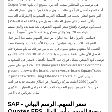
Outperform هي توصية من المحللين بمعنى أنه من المتوقع أن يكون
أداء السهم أفضل قليلاً من عائد السوق. جملة كوم: تسوق بأسعار الجمله !
أكبر تجمع لتجار الجملة في المملكة العربية السعودية|الماركات العالمية
بأقل الاسعار على سوق الجملة ,توصيل سريع لكافة انحاء المملكة|
جملة.كوم توقعوي بإفتتاح سعر السهم الحقوقي بعد تسديده والذي سيتم
تـــداوله بعد 20 يوم: والذي ستكون تكلفته 65 تقريبآ سيبدأ السهم
الأساسي بالنزول قبل بدء تداول أس سعر السهم مقيم ب21 من قبل
الشركات الاستثمارية اقتباس: المشاركة الأصلية كتبت بواسطة سعد
العتيبي انا مقتنع و متفق مليون في المائة من طرحك سايكو سيغرد حت
احصل الآن على بطاقات شحن سوا 100، 16، 20، 30، 50، 200، 300، مع
توصيل كود الشحن بشكل فوري على الايميل بأفضل الأسعار في السعودية
من ماي ستور. Evaluate share prices for SquareTrade or for the
group that owns the brand, then invest in brand SquareTrade
in just a few clicks using Allbrands.markets. 15 تشرين الأول
(أكتوبر) 2020 أعلنت شركة روكستار عن اطلاق تحديث جديد في لعبة
جراند 5 للكمبيوتر ، يتيح التحديث الجديد لعبة حرامي السيارات الكبرى
سان أندرياس جاتا 5 هي
SAP - سعر السهم. الرسم البياني
Quotes EPS ربحية السهم. رأس المال