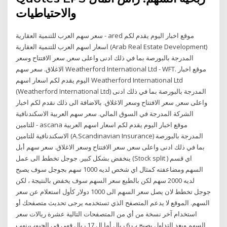
والاحتياطيات
سعر سهم العرب للتنمية العقارية - ared موقع اخبار اليوم يقدم لكم
اسعار اسهم العرب للتنمية العقارية (Arab Real Estate Development)
المدرجة بالبورصة بما في ذلك ادنى واعلى سعر, سعر الافتتاح وسعر
الاغلاق. سعر سهم Weatherford International Ltd - WFT. موقع اخبار
اليوم يقدم لكم اسعار اسهم Weatherford International Ltd
(Weatherford International Ltd) المدرجة بالبورصة بما في ذلك ادنى
واعلى سعر, سعر الافتتاح وسعر الاغلاق. بالاضافة الى ذلك نقدم لكم اخبار
الشركة المدرجة في السوق المالي. سعر سهم العربية الاسكندنافية
للتامين - ascana موقع اخبار اليوم يقدم لكم اسعار اسهم العربية
الاسكندنافية للتامين (A.Scandinavian Insurance) المدرجة بالبورصة
بما في ذلك ادنى واعلى سعر, سعر الافتتاح وسعر الاغلاق. سعر سهم أبل
ينخفض بشكل كبير. جوجل تخطط الى عمل (Stock split ) اي قسم
السهم ومضاعفته كمثال اي شخص لديه 1000 سهم بجوجل سوف يصبح
لديه 2000 سهم لكن بالطبع سعر السهم سوف يخفض بالنتيجة ، لكن
جوجل تخطط لان يصل سعر السهم الى 1000 دولار كأول استعلام عن سعر
السهم. الموقع لا يدعم المتصفح الذي تستخدمه يرجى تحديث متصفحك أو
استخدام آخر نسخة من أي من المتصفحات التالية عشرة ريالات سعر
السهم وبعد التداول يصبح ب 6 ريال أما ال 17 ريال فهي في الجيوب،نهب