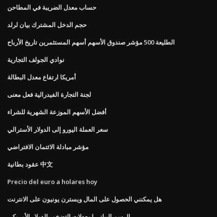
حساب معدل الضريبة في المطاحن
حجم الدخل المشترك بيان لرلد
الطليعة 500 مؤشر صندوق الأسهم أسهم المستثمرين تاريخ الأرباح
نوادي الجولف التجارية
أمريكا ارتفاع معدل البطالة
لجنة التجارة الفيدرالية فعل معنى
أفضل الأسهم الموزعة الشهرية للشراء
سعر العملة اليورو إلى الدولار الأسترالي
مؤشر مبادلة الائتمان الافتراضي
عقود بطانية 中文
Precio del euro a holares hoy
هل يمكنني الحصول على المال ويسترن يونيون على الانترنت
الرسم البياني لمعدلات التضخم بالدولار الأمريكي