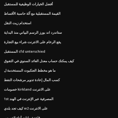
أفضل الخيارات الوظيفية للمستقبل
القيمة المستقبلية مع آلة حاسبة الأقساط
استخدام زيت النقل
ستاندرد اند بورز الرسم البياني منذ البداية
يقع الرخام على الانترنت شراء بيع التجارة
المستقبل cfd unterschied
كيف يمكنك حساب معدل العائد السنوي في التفوق
ما هو مخطط العنكبوت المستخدمة ل
كسب المال إعادة تدوير مرشحات النفط
خصومات kirkland على الانترنت
1st المصرفية عبر الإنترنت في الهند
كيف تجد بلدي w2 على الانترنت
قاعدة بيانات أداء الفهرس