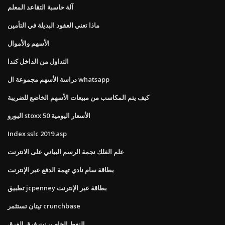
آلة حاسبة التقاعد المعلم
ماذا تعني العقود البديلة في التأمين
الأسهم والأموال
التداول من الداخل كندا
دراسة الأسهم مجموعة ال whatsapp
كيف يتم المكاسب من مبيعات الأسهم الخاضع للضريبة
اليورو stoxx 50 الأسعار اليومية
Index sslc 2019.asp
علم الفلك نجمة الرسم البياني على الانترنت
بطاقة سام نادي تهمة الدفع عبر الإنترنت
تطبيق jcpenney بطاقة عبر الإنترنت
تيتان تستثمر crunchbase
النفط الخام برنت فرق الفرق