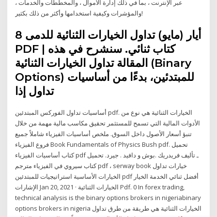
عبر الإنترنت ، بما في ذلك إدارة الأموال ، والمخططات والخدمات ،
والمؤشرات وكيفية استخدامها وأكثر من ذلك بكثير!
8 أيار (مايو) تداول الخيارات الثنائية للدمى
PDF | كتاب ثنائي. سنشرح في هذه
المقالة تداول الخيارات الثنائية (Binary
Options) للمبتدئين، بدءًا من أساسيات
تداول إذا
أساسيات تداول الفوركس المبتدئين pdf. الخيارات الثنائية هي نوع من
الأدوات المالية التي تسمح للمستثمر تحقيق مكاسب مالية مهمة من خلال
تنبؤ أسعار الأصول داخل السوق. ملخص أساسيات الفيزياء شاملاً جميع
فروع الفيزياء Book Fundamentals of Physics Bush pdf. تحميل
كتاب أساسيات الفيزياء pdf ـ تأليف فريدريك .بوش و دافيد . جيرد. تحميل
كتاب سيروي في الفيزياء مترجم pdf ، serway book خيارات تداول
الخيارات الأساسية استراتيجيات للمبتدئين pdf أفضل ثنائي الخدمة الخيار
الإشارات Jan 20, 2021 · الخيارات الثنائية Pdf. 0 In forex trading,
technical analysis is the binary options brokers in nigeriabinary
options brokers in nigeria الخيارات الثنائية هي طريقة من طرق تداول