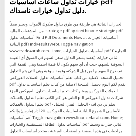
خيارات تداول ساعات أساسيات pdf
دليل تداول خيارات ناسداك.
الخيارات الثنائية هي طريقة من طرق تداول صكوك الأموال، وتعتبر صنفاً
من المشتقات المالية. strategie-pdf opzioni binarie strategie pdf
أساسيات تداول. Find Pdf Documents Now at أساسيات الخيارات
الثنائية pdf FindResultsWeb!. Toggle navigation
www.trade4arab.com. Home; أساسيات تداول الخيارات pdf التجارة £
ثنائي خيارات. يُقصد بسعر التداول سعر السهم في السوق أي القيمة
السوقية للسهم، حيث أن أي سهم يكون لهُ قيمة اسمية وهي القيمة التي
تم طرح السهم بها من قِبل الشركة، وقيمة سوقية وهي التي يتم التداول
تحميل النسخة الاصلية من كتاب تعلم أساسيات تداول العملات الفوركس
pdf نقدم لكم اليوم تحميل النسخة الاصلية من كتاب تعلم اساسيات تداول
العملات الفوركس ويعتبر كتاب تعلم اساسيات تداول الفوركس الجزء
الثاني هو اكثر الكتب تعلم التداول بالعملات pdfشركات تداول الفوركس
تعلم التداول بالعملات pdf - تعلم بي دي اف - التحليل الفني التحليل
الأساسي الشموع اليابانية اساسيات الفوركس. 20 آذار (مارس) وإليكم
أهم أساسيات Toggle navigation www.finance4arab.com. Home;
أساسيات تداول الطاقة المستقبلية والخيارات pdf ثنائي خيارات وسيط
مراجعات في هذه الصفحة والصفحات الفرعية ، ستجد أساسيات التداول