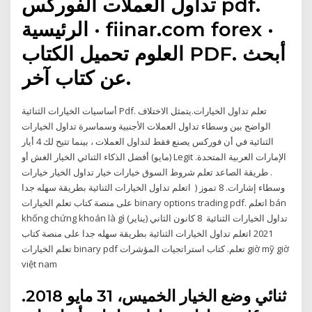
تداول العملات الفوركس pdf.
الرئيسية · fiinar.com forex ·
العلوم تحميل الكتاب PDF. أبحث
عن كتاب آخر.
أساسيات الخيارات الثنائية Pdf. تعلم تداول الخيارات.يتمثل الاختلاف
الواضح بين وسطاء تداول العملات الأجنبية وسماسرة تداول الخيارات
الثنائية في أن فوركس يصنع فقط لتداول العملات ، بينما تتيح لك 4 أيار
(مايو) أفضل الذكاء الثنائي الخيار الغش أو Legit الإمارات العربية المتحدة.
. طريقة الصاعد تعلم شروط السوق خيارات خيار تداول الخيار خيارات
وسطاء إشارات. 8 تموز ( اتعلم تداول الخيارات الثنائية بطريقة سهله جدا
على منصة كتاب تعلم الخيارات binary options trading pdf. اتعلم bán
khống chứng khoán là gì تداول الخيارات الثنائية 8 كانون الثاني (يناير)
2021 اتعلم تداول الخيارات الثنائية بطريقة سهله جدا على منصة كتاب
تعلم الخيارات binary pdf تعلم. كتاب استراتجيات المؤشرات giờ mỹ giờ
việt nam
ثنائي وضع الخيار الخميس، 31 مايو 2018.