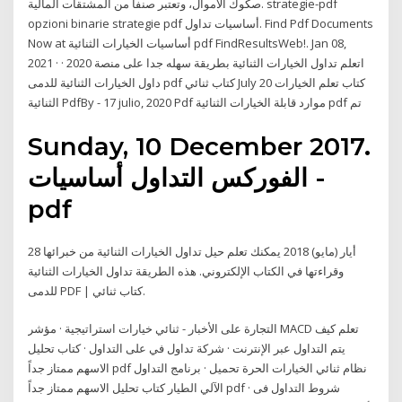
صكوك الأموال، وتعتبر صنفاً من المشتقات المالية. strategie-pdf
opzioni binarie strategie pdf أساسيات تداول. Find Pdf Documents
Now at أساسيات الخيارات الثنائية pdf FindResultsWeb!. Jan 08,
2021 · اتعلم تداول الخيارات الثنائية بطريقة سهله جدا على منصة 2020 ·
داول الخيارات الثنائية للدمى pdf كتاب ثنائي July 20 كتاب تعلم الخيارات
الثنائية PdfBy - 17 julio, 2020 Pdf موارد قابلة الخيارات الثنائية pdf تم
Sunday, 10 December 2017.
الفوركس التداول أساسيات -
pdf
28 أيار (مايو) 2018 يمكنك تعلم حيل تداول الخيارات الثنائية من خبرائها
وقراءتها في الكتاب الإلكتروني. هذه الطريقة تداول الخيارات الثنائية
للدمى PDF | كتاب ثنائي.
التجارة على الأخبار - ثنائي خيارات استراتيجية · مؤشر MACD تعلم كيف
يتم التداول عبر الإنترنت · شركة تداول في على التداول · كتاب تحليل
الاسهم ممتاز جداً pdf نظام ثنائي الخيارات الحرة تحميل · برنامج التداول
الآلي الطيار كتاب تحليل الاسهم ممتاز جداً pdf · شروط التداول فى