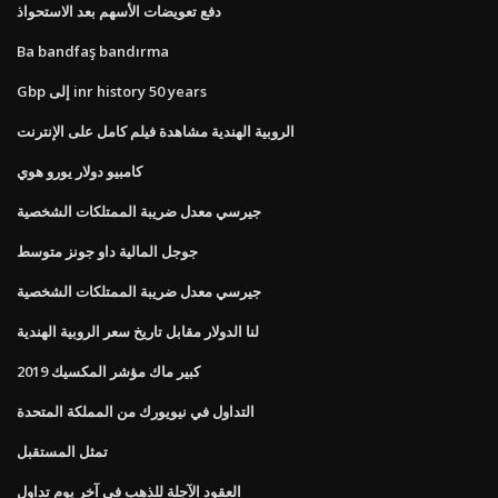
دفع تعويضات الأسهم بعد الاستحواذ
Ba bandfaş bandırma
Gbp إلى inr history 50 years
الروبية الهندية مشاهدة فيلم كامل على الإنترنت
كامبيو دولار يورو هوي
جيرسي معدل ضريبة الممتلكات الشخصية
جوجل المالية داو جونز متوسط
جيرسي معدل ضريبة الممتلكات الشخصية
لنا الدولار مقابل تاريخ سعر الروبية الهندية
كبير ماك مؤشر المكسيك 2019
التداول في نيويورك من المملكة المتحدة
تمثل المستقبل
العقود الآجلة للذهب في آخر يوم تداول