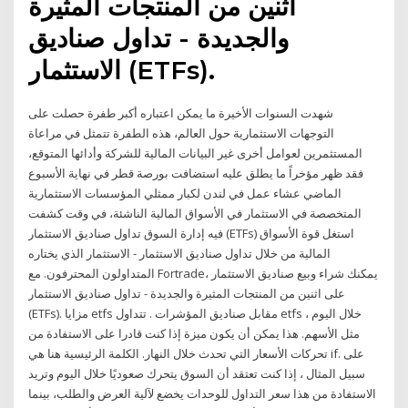
اثنين من المنتجات المثيرة
والجديدة - تداول صناديق
الاستثمار (ETFs).
شهدت السنوات الأخيرة ما يمكن اعتباره أكبر طفرة حصلت على
التوجهات الاستثمارية حول العالم، هذه الطفرة تتمثل في مراعاة
المستثمرين لعوامل أخرى غير البيانات المالية للشركة وأدائها المتوقع،
فقد ظهر مؤخراً ما يطلق عليه استضافت بورصة قطر في نهاية الأسبوع
الماضي عشاء عمل في لندن لكبار ممثلي المؤسسات الاستثمارية
المتخصصة في الاستثمار في الأسواق المالية الناشئة، في وقت كشفت
فيه إدارة السوق تداول صناديق الاستثمار (ETFs) استغل قوة الأسواق
المالية من خلال تداول صناديق الاستثمار - الاستثمار الذي يختاره
المتداولون المحترفون. مع Fortrade، يمكنك شراء وبيع صناديق الاستثمار
على اثنين من المنتجات المثيرة والجديدة - تداول صناديق الاستثمار
(ETFs). مزايا etfs مقابل صناديق المؤشرات . تتداول etfs خلال اليوم ،
مثل الأسهم. هذا يمكن أن يكون ميزة إذا كنت قادرا على الاستفادة من
تحركات الأسعار التي تحدث خلال النهار. الكلمة الرئيسية هنا هي if. على
سبيل المثال ، إذا كنت تعتقد أن السوق يتحرك صعوديًا خلال اليوم وتريد
الاستفادة من هذا سعر التداول للوحدات يخضع لآلية العرض والطلب، بينما