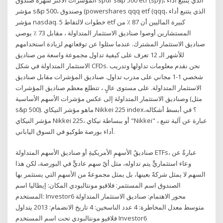
مؤشر s&p 500، وصندوق (powershares qqq etf (qqq، الذي يتتبع أداء
مؤشر nasdaq. 5 خطوات لالتقاط etf كبيرة الماليين أن 87 ٪ من
المستشارين أوصوا صناديق الاستثمار المتداولة ، مقابل 73 ٪ يوصي
صناديق الاستثمار المشترك. عندما سئلوا عن توقعاتهم لزيادة استخدامهم
للأشهر الـ 12 تعرف على كيفية تداول مجموعة واسعة من صناديق
الاستثمار المتداولة في شكل CFDs. نحن نقدم معلومات تداولها وتدريب
شخصي 1-1 مجاني على مدرب تداول. صناديق المؤشرات مقابل صناديق
الاستثمار المتداولة. على مستوى عالٍ ، تتطلع معظم صناديق المؤشرات
وصناديق الاستثمار المتداولة إلى عكس مؤشرات الأسهم الأساسية (مثل
s&p 500). ماهو مؤشر النيكاي Nikkei 225 index؟ في أبسط أشكاله،
مؤشر النيكاي Nikkei 225، أو ببساطة نيكاي "Nikkei" ، عبارة عن آلية تتبع
أداء بورصة طوكيو في السوق الياباني.
صناديقُ الأسهمِ الأمريكيةِ أو صناديق الأسهم المتداولة ETFs، عبارةٌ عن
وعاء استثماريٍّ يتم تداوله، مثل أيّ سهم عاديٍّ في البورصة، لكن هذا
السهم لا يمثل شركةً بعينها، بل يمثل مجموعةً من الأسهمِ التي يستثمر بها
الصندوق اسم المستثمر: فلافيو مونتالبودي المكان: إيطاليا اسم
المستخدم: Investor6 محور الاهتمام: صناديق الاستثمار المتداولة
متوسط معدل المخاطرة: 4 عدد الناسخين: 4 تاريخ الانضمام: 2013 يتداول
فلافيو مونتالبودي تحت اسم المستخدم Investor6