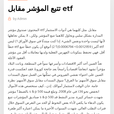
تتبع المؤشر مقابل etf
by
Admin
المحتوى: صندوق مؤشر etf مقابل. مثل كليهما هي أدوات الاستثمار
المدارة بشكل سلبي ويحاول كلاهما تتبع المؤشر. ولكن ، لا يمكن تجاهلها
لأنها ليست واحدة ونفس الشيء. إذا كنت مبتدئًا في سوق الأوراق 1) ليس
خطأ etf أكبر ( 0.0012959> 0.0006794)؟ 2) أتوقع أن يكون خطأ تتبع etf
أقل. فهي تحتفظ بمكونات الفهرس الفعلية ولديها معاملات أقل من مؤشر
العقود الآجلة.
تعدُّ الصين أحد أكبر الاقتصادات وأسرعها نمواً في المنطقة، وباتت البلاد
مؤخراً تشهد انتعاشاً اقتصادياً راسخاً بعد جائحة كورونا، فقد انعكست قدرة
الصين على احتواء تفشي الفيروس في تمكُّنها من العمل سوق السندات
مقابل سوق الأسهم: ما الفرق؟ سوق السندات مقابل سوق الأسهم: نظرة
عامة. حان الوقت لاستثمار أموالك. إذن ، كيف ستخصص هذه الأموال
بالضبط؟ مؤشر s & p 500 انخفض نحو 36٪ في عام 2008. وتبلغ قيمة
صناديق المؤشرات تتبع s & p 500 شهدت خسائر كبيرة. مدير النشط قد
يكون الدهاء ما يكفي لأداء بعض التحوط أو الحد من التعرض السوق خلال
فترات التقلب العالي. شهدت السنوات الأخيرة ما يمكن اعتباره أكبر طفرة
حصلت على التوجهات الاستثمارية حول العالم، هذه الطفرة تتمثل في