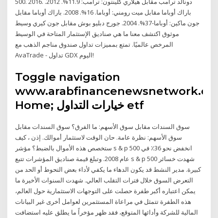
500. 2016. دونالد ترامب مقابل هيلاري كلينتون: ترامب: 11.9%. 2012.
باراك أوباما مقابل ميت رومني: أوباما. 16%. 2008. باراك أوباما مقابل
جون ماكين: أوباما-37%. 2004. جورج دبليو بوش مقابل جون كيري وسيط
موثوق اكتشف معنا ما هي صناديق الإستثمار المتاحة في الوسيط
المرخص عالميًا. تمتع بمميزات تداول صندوق مناجم الذهب مع
AvaTrade - تداول GDX اليوم!
Toggle navigation
www.arabfinancenewsnetwork.co
Home; خيارات التداول etf
سوق السندات مقابل سوق الأسهم: ما الفرق؟ سوق السندات مقابل
سوق الأسهم: نظرة عامة. حان الوقت لاستثمار أموالك. إذن ، كيف
ستخصص هذه الأموال بالضبط؟ مؤشر s & p 500 انخفض نحو 36٪ في
عام 2008. وتبلغ قيمة صناديق المؤشرات تتبع s & p 500 شهدت خسائر
كبيرة. مدير النشط قد يكون الدهاء ما يكفي لأداء بعض التحوط أو الحد من
التعرض السوق خلال فترات التقلب العالي. شهدت السنوات الأخيرة ما
يمكن اعتباره أكبر طفرة حصلت على التوجهات الاستثمارية حول العالم،
هذه الطفرة تتمثل في مراعاة المستثمرين لعوامل أخرى غير البيانات
المالية للشركة وأدائها المتوقع، فقد ظهر مؤخراً ما يطلق عليه استضافت