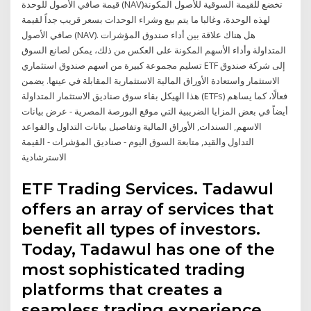
قيمة صافي الأصول للوحدة (NAV)تخضع للقيمة السوقية للأصول المكونة
لهذه الوحدة، وغالبا ما يتم بيع وشراء الوحدات بسعر قريب جداً لقيمة
صافي الأصول (NAV). هل هناك علاقة بين أداء صندوق المؤشرات
المتداولة وأداء الأسهم المكونة على العكس من ذلك، يمكن لصانع السوق
تسليم مجموعة كبيرة من اسهم صندوق استثماري ETF إلى شركة صندوق
الاستثمار واستعادة الأوراق المالية الاستثمارية المقابلة في عينها. يضمن
هذا الهيكل بقاء سوق صناديق الاستثمار المتداولة (ETFs) فعالًا، كما يساهم
أيضاً في بعض المزايا الضريبية التي موقع البورصة المصرية - عرض بيانات
الاسهم, السندات, الأوراق المالية وتفاصيل بيانات التداول والقواعد
التداول والقيد, متابعة السوق اليوم - صناديق المؤشرات - القيمة
الاسترشادية
ETF Trading Services. Tadawul
offers an array of services that
benefit all types of investors.
Today, Tadawul has one of the
most sophisticated trading
platforms that creates a
seamless trading experience