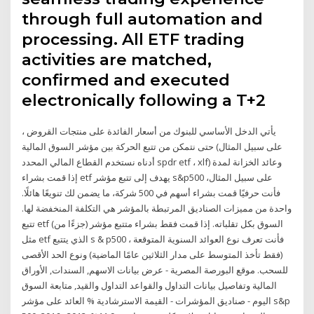
through full automation and
processing. All ETF trading
activities are matched,
confirmed and executed
electronically following a T+2
يأتي الدخل الأساسي للبنوك من أسعار الفائدة على منتجات القروض ،
حتى نتمكن من تتبع الحركة بين مؤشر السوق المالية (على سبيل المثال
أدناه نستخدم القطاع المالي المحدد spdr etf ، xlf) وعائد الخزانة لمدة
إذا قمت بشراء etf يهدف إلى تتبع مؤشر s&p500 على سبيل المثال،
فأنت حرفيًا قمت بشراء أسهم في 500 شركة، ما يضمن لك تنويعًا هائلًا.
واحدة من مميزات الصناديق المرتبطة بالمؤشر هي التكلفة المنخفضة لها.
تتبع etf (جزءًا من) السوق بكل تقلباته. إذا قمت فقط بشراء متتبع مؤشر
مثل etf الذي يتتبع s & p500 ، فأنت تعرف نوع العوائد السنوية المتوقعة
(فقط تأخذ المتوسط على مدار الثلاثين عامًا الماضية) ونوع الحد الأقصى
للسحب. موقع البورصة المصرية - عرض بيانات الاسهم, السندات, الأوراق
المالية وتفاصيل بيانات التداول والقواعد التداول والقيد, متابعة السوق
اليوم - صناديق المؤشرات - القيمة الاسترشادية % العائد على مؤشر s&p