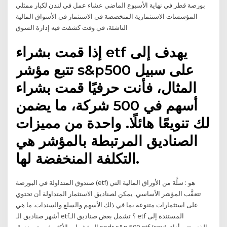
بورصة قطر في نهاية الأسبوع الماضي عشاء عمل في لندن لكبار ممثلي
المؤسسات الاستثمارية المتخصصة في الاستثمار في الأسواق المالية
الناشئة، في وقت كشفت فيه إدارة السوق
إذا قمت بشراء etf يهدف إلى
تتبع مؤشر s&p500 على سبيل
المثال، فأنت حرفيًا قمت بشراء
أسهم في 500 شركة، ما يضمن
لك تنويعًا هائلًا. واحدة من مميزات
الصناديق المرتبطة بالمؤشر هي
التكلفة المنخفضة لها.
صندوق المتداولة في البورصة (etf) هو : سلَّة من الأوراق المالية التي
تتعقَّب المؤشر الأساسي. يمكن لصناديق الاستثمار المتداولة أن تحتوي
على استثمارات متنوعة بما في ذلك الأسهم والسلع والسندات. ما هي
أشهر صناديق الـ etf؟ تشمل بعض صناديق الـ etf المستندة إلى
المؤشرات الأكثر شهرة صندوق spdr s&p 500 etf (spy)، الذي يتتبع أداء