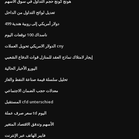
هونج كونج حجم التداول في سوق الأسهم
تعديل لوائح التداول من الداخل
499 دولار أمريكي إلى روبية هندية
ناسداك 100 توقعات اليوم
الدولار الامريكي تحويل العملات cny
إيجار لامتلاك نماذج العقد للمنازل قوات الدفاع الشعبي
اليورو الأخبار الحالية
تحليل سلسلة قيمة صناعة النفط والغاز
معدلات حجب الضمان الاجتماعي
المستقبل cfd unterschied
سعر صرف عملة td اليوم
الأسهم وتدفق الاقتصاد المتغير
فايبر الهاتف عبر الإنترنت