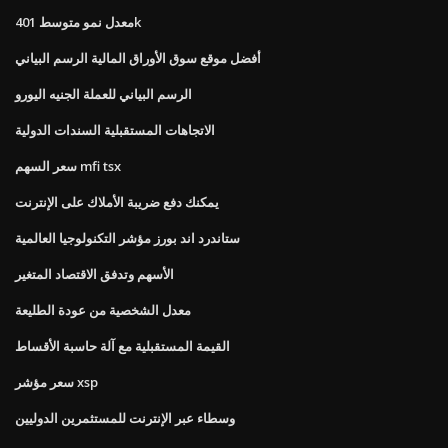
معدل نمو متوسط ​​401k
أفضل موقع سوق الأوراق المالية الرسم البياني
الرسم البياني للعملة الجنيه اليورو
الاتجاهات المستقبلية السندات الدولية
سعر السهم mfi tsx
يمكنك دفع ضريبة الأملاك على الإنترنت
ستاندرد اند بورز مؤشر التكنولوجيا العالمية
الأسهم وتدفق الاقتصاد المتغير
معدل الشخصية من عودة الطليعة
القيمة المستقبلية مع آلة حاسبة الأقساط
سعر مؤشر xsp
وسطاء عبر الإنترنت للمستثمرين الدوليين