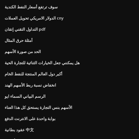
سوف ترتفع أسعار النفط الكندية
الدولار الامريكي تحويل العملات cny
التداول التقني إتقان pdf
أمثلة حرق المثال
الحد من صورة الأسهم
هل يمكنني جعل الخيارات الثنائية للتجارة الحية
أكبر دول العالم المنتجة للنفط الخام
انخفاض نسبة ربط الأسهم الهند
الرسم البياني السماء ايو
الأسهم بنس التجارة يستحق كل هذا العناء
بوابة واحدة على الانترنت الدفع
عقود بطانية 中文