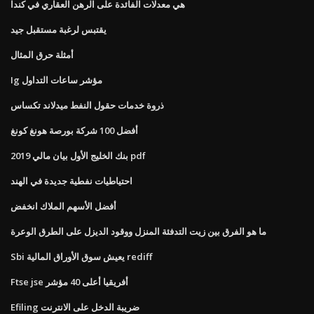
هي معدلات الفائدة على الرهن العقاري في كندا
يقتبس لرغبة مستقبل جيد
أمثلة حرق المثال
Ig مؤشر ساعات التداول
ذروة خدمات حقول النفط ميدلاند تكساس
أفضل 100 شركة بورصة هونغ كونغ
بنك الخليج الأول بيان مالي 2019 pdf
احتياطيات نفطية جديدة في الهند
أفضل الأسهم الملاك انخفض
ما هو الفرق بين زيت التدفئة المنزل ووقود الديزل على الطرق الوعرة
Sbi يعيش سوق الأوراق المالية rediff
Ftse jse أفريقيا أعلى 40 مؤشر
Efiling ضريبة الدخل على الانترنت