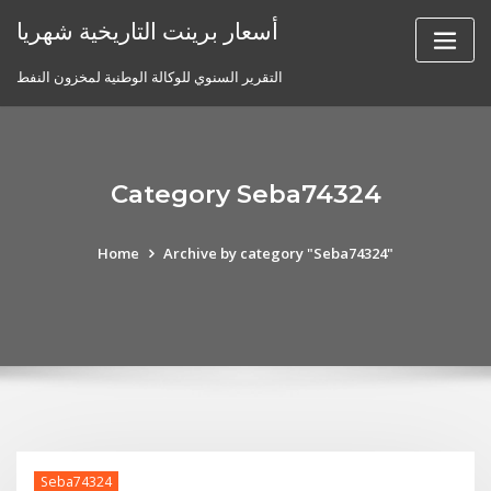
Skip
أسعار برينت التاريخية شهريا
to
content
التقرير السنوي للوكالة الوطنية لمخزون النفط
Category Seba74324
Home
Archive by category "Seba74324"
Seba74324