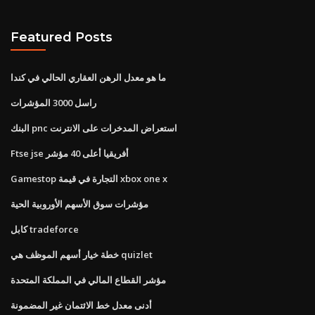
Featured Posts
ما هو معدل الرهن العقاري الحالي في كندا
راسل 3000 المؤشرات
البنك pnc استعراض المدخرات على الانترنت
Ftse jse أفريقيا أعلى 40 مؤشر
Gamestop التجارة في قيمة xbox one x
مؤشرات سوق الأسهم الأوروبية الحية
كابل tradeforce
خطة خيار أسهم الموظف هي quizlet
مؤشر القطاع المالي في المملكة المتحدة
أدنى معدل خط الائتمان غير المضمونة