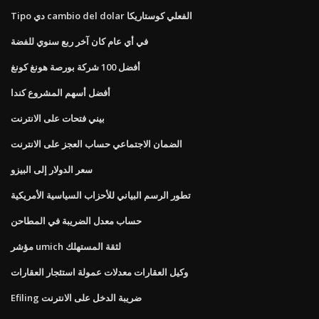
Tipo دي cambio del dolar الفعلي كوستاريكا
في أي عام كان آخر ربع سنوي للفضة
أفضل 100 شركة بورصة هونغ كونغ
أفضل أسهم المشروع كندا
بيني فتحات على الانترنت
الضمان الاجتماعي حساب العجز على الانترنت
سعر الدولار إلى البيزو
تطور الرسم البياني للأحزاب السياسية الأمريكية
حساب معدل الضريبة في المطاحن
مؤشر umich لثقة المستهلك
وكيل العقارات معدلات عمولة استئجار العقارات
Efiling ضريبة الدخل على الانترنت