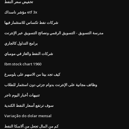
تخفيض سعر النفط
مؤشر ناسداك etf 3x
شركات نفط تكساس للاستثمار فيها
مدرسة التسويق - التسويق الرقمي ونصائح التسويق عبر الإنترنت
برامج التداول كالجاري
شركات النفط والغاز في مومباي
Ibm stock chart 1960
كيف تجد بيتا من الاسهم على بلومبرغ
وظائف مجانية على الإنترنت بدوام جزئي دون استثمار للطلاب
تنبيهات أخبار اليوم تاجر
سوف ترتفع أسعار النفط الكندية
Variação do dolar mensal
كم من المال تجعل من ألاسكا النفط