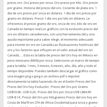
precio oro. Oro precio por onza. Oro precio por Kilo. Oro precio
por gramo. Historia del precio del oro. Cociente de plata oro. 1
día de oro precio por onza en dolares. 1 día de oro precio por
gramo en dolares. Precio 1 día oro por kilo en dólares. Le
ofrecemos el precio gramo de oro, onza de oro, kilo de oro en
Canadá en tiempo real.Los gráficos con la evolución precio del
oro en dólares canadienses, son una herramienta útil y una
ayuda importante para saber elegir, el momento adecuado
para invertir en oro en Canadá.Las fluctuaciones históricas del
oro y los factores que influyen en el valor actual del oro en
Canadá, … Esta es la tabla de precio del Oro hoy en México en
peso mexicano (MXN) por onza. Seleccione un marco de tiempo
para la tabla; 1 mes, 3 meses, 6 meses, año, día, año y todo el
tiempo disponible. Puedes también descargar el gráfico como
una imagen png o jpeg o un archivo pdf o imprimir
directamente la tabla haciendo clic en el botón Precio del Oro
Precio del Oro hoy Evolución ; Precio del Oro por Gramo
US$59.96 : US$-0.26 ; Precio del Oro por Onza US$1,864.99 :
US$-8.14 ; Precio del Oro por Kilogramos Precio del oro hoy en
Costa de Marfil en CFA de África Occidental para onza y gramo