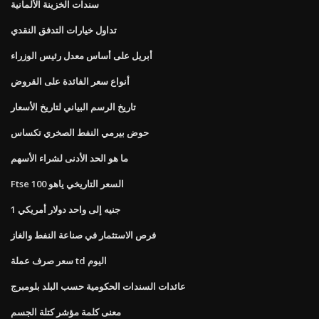
سندات الخزينة الألمانية
تداول خيارات التدفق النقدي
أبريل على أساس معدل رئيس الوزراء
أنواع سعر الفائدة على القروض
تاريخ الرسم البياني لتاريخ الأسعار
حوض بيرمي النفط الصخري تكساس
ما هو الحد الأدنى لشراء الأسهم
Ftse 100 السعر التاريخي ياهو
1 جنيه إلى واحد دولار أمريكي
فرص الاستثمار في صناعة النفط والغاز
سعر صرف عملة td اليوم
عائدات السندات الحكومية حسب البلد بلومبرج
معنى كلمة مؤشر كتلة الجسم