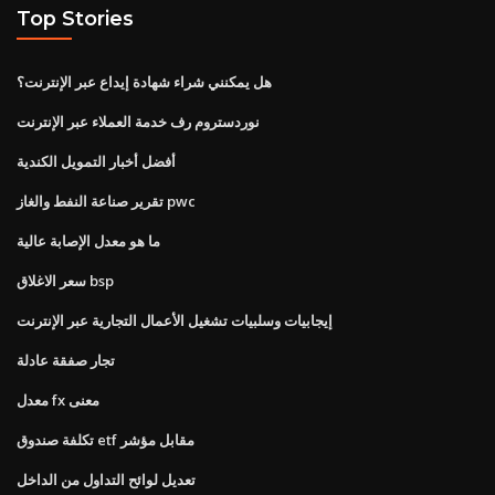
Top Stories
هل يمكنني شراء شهادة إيداع عبر الإنترنت؟
نوردستروم رف خدمة العملاء عبر الإنترنت
أفضل أخبار التمويل الكندية
تقرير صناعة النفط والغاز pwc
ما هو معدل الإصابة عالية
سعر الاغلاق bsp
إيجابيات وسلبيات تشغيل الأعمال التجارية عبر الإنترنت
تجار صفقة عادلة
معدل fx معنى
تكلفة صندوق etf مقابل مؤشر
تعديل لوائح التداول من الداخل