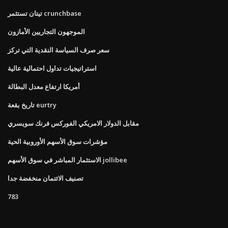
تيتان تستثمر crunchbase
الموجهون التجاريين الأمازون
سعر صرف السياسة النقدية التي تركز
استراتيجيات تداول احتمالية عالية
أمريكا ارتفاع معدل البطالة
تاريخ بقعة eurtry
مقابل الدولار الامريكي الفوركس فرنك سويسري
مؤشرات سوق الأسهم الأوروبية الحية
الاستثمار المباشر في سوق الأسهم jollibee
تصنيف الائتمان منخفضة جدا
783