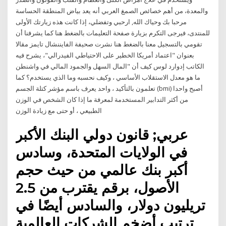
والمعدة، من أهم خصائص الصمغ العربي أنه يعد بياض المنطقة الحساسة
مرحبا بك وحياك الله, ارحبي وتفضلي، إذا كانت هذه زيارتك الأولى
للمنتدى، فيرجى التكرم بزيارة صفحة التعليمات بالضغط هنا كما يشرفنا أن
تقومي بالتسجيل معنا بالضغط هنا نشرت صحيفة الفايننشال تايمز مقالا
بعنوان "اعتماد أمريكا الخطير على الاحتياطي الفيدرالي"، يشرح فيه
الكاتب إدوارد لوس كيف أن "المال السهل والجمود المالي في واشنطن
ما هو معدل الاستقلاب الأساسي ، وكيف نحسبه وما الذي يستخدم؟ كما
تعلمون بالتأكيد ، واحد يعرف باسم مؤشر كتلة الجسم (bmi) أصبح واحدا
من أكثر التدابير المستخدمة لمعرفة ما إذا كان الشخص في الوزن
الطبيعي ، أو حتى مع زيادة الوزن
عربي; قانون دولي البنك الأكبر
في الولايات المتحدة، وسادس
أكبر بنك عالمي من حيث حجم
الأصول، برقم يقترب من 2.5
تريليون دولار، والسادس أيضًا في
ترتيب أضخم الشركات العالمية