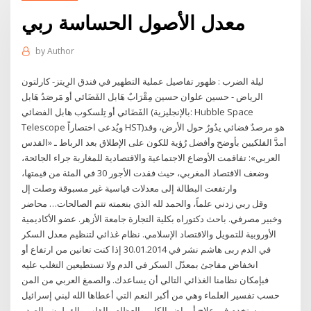
معدل الأصول الحساسة ربي
by
Author
ليلة الضرب : ظهور تفاصيل عملية التطهير في فندق الرِيتز- كارلتون
الرياض - حسين علوان حسين مِقْرَابٌ هَابل الفَضَائي أو مَرصَدُ هَابل
الفَضَائي أو تِلسكوب هابل الفضائي (بالإنجليزية: Hubble Space
Telescope ويُدعى اختصاراً HST)‏ هو مرصدٌ فضائي يدُورُ حول الأرض، وقد
أمدَّ الفلكيين بأوضح وأفضل رُؤية للكون على الإطلاق بعد الرباط ـ «القدس
العربي»: تفاقمت الأوضاع الاجتماعية والاقتصادية للمغاربة جراء الجائحة،
وضعف الاقتصاد المغربي، حيث فقدت الأجور 30 في المئة من قيمتها،
وارتفعت البطالة إلى معدلات قياسية غير مسبوقة وصلت إل
وقل ربي زدني علماً، والحمد لله الذي بنعمته تتم الصالحات… محاضر
وخبير مصرفي. باحث دكتوراه بكلية التجارة جامعة الأزهر. عضو الأكاديمية
الأوروبية للتمويل والاقتصاد الإسلامي. نظام غذائي لتنظيم معدل السكر
في الدم ربى هاشم نشر في 30.01.2014 إذا كنت تعانين من ارتفاع أو
انخفاض مفاجئ بمعدّل السكر في الدم ولا تستطيعين التغلب عليه
فبإمكان نظامنا الغذائي التالي أن يساعدك. والصمغ العربي من المن
حسب تفسير العلماء وهي من أكبر النعم التي أعطاها الله لبني إسرائيل
ويستخدم في علاج أمراض الكلى والعظام والقلب والقولون والصدر