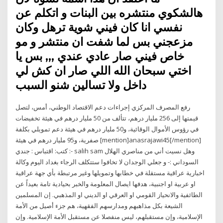
هالشكوي منتشره بين البنات و اتكلم عن
نفسي انا كان فيني شوية ترهل وكان
مزعجني بس لما شفت ان منتشر و مو
خاص فيني صار عادي عندي ,,, بس يا
اختي سبحان الله اللي صار ان كش لي
داخل ولا تسالين شنو السبب
رفع المصرف المركزي إجراءات دعم الاقتصاد الوطني، أمس، لتصل
قيمتها إلى 256 مليار درهم، تتألف من 50 مليار درهم في هيئة تخفيضات
في رؤوس الأموال الوقائية، و50 مليار درهم في هيئة دعم تمويلي بكلفة
صفرية، و95 مليار درهم في هيئة [mention]anasrajawi45[/mention]
كتب: اقتباس : جندي :- salih sam وهل نسيت أني من مناصري الهلال
السوداني :- و جعلي الوجدان لا تخافوا ستتكلف الرجاء بغداد اليوم وكالة
اخبارية عراقية مستقلة في خطابها وتمويلها وغير مرتبطة بأي جهة عراقية
او عربية او اجنبية، هدفها ايصال المعلومة والخبر بحيادية تامة بعيداً عن
الطائفية والانحياز القومي او العرقي او الديني او المذهبي. إن المسلمين
الشيعة بكل مذاهبهم ومدارسهم الفقهية، هم جزء أصيل من الأمة
الإسلامية، وإن مستقبلهم، ليس منفصلا عن مستقبل الأمة الإسلامية. وإن