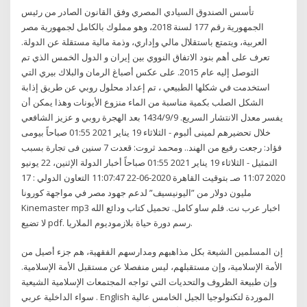
تأسس الصندوق السيادي المصري وفق القانون الصادر من رئيس
الجمهورية رقم 177 لسنة 2018، وهو مملوك بالكامل لجمهورية مصر
العربية، ويتمتع باستقلال مالي وإداري، وذمة مالية مستقلة عن الدولة.
تعرف على أهم بنود الاتفاق النووي بين إيران و الدول الخمس الذي تم
التوصل إليه عام 2015. على عكس أصباغ الرمان والبلاك بيري التي
استخدمت في شكلها الطبيعي ، تم إعداد محلول روبي عن طريق إذابة
الشكل الصلب بكمية مناسبة من الماء منزوع الأيونات وهذا يمكن أن
يفسر معدل الانتشار السريع. 9‏‏/9‏‏/1434 بعد الهجرة روبي و عزيز الشافعي
خلال تحضيرهم لمينى ألبوم - الثلاثاء 19 يناير 2021 01:55 صباحاً بيومى
فؤاد: رجعت رفيع من الهند.. ومحمد ثروت: قعدت 7 سنين فى تجارة بسبب
التمثيل - الثلاثاء 19 يناير 2021 01:55 صباحاً أخبار الدولة الإثنين، 22 يونيو
2020 11:07 صـ بتوقيت القاهرة 2020-06-22 11:07:47 التعاون الدولي : 17
مليون دولار من ”اليونيسيف” لدعم جهود مصر في مواجهة كورونا
Kinemaster mp3 اخبار عرب نت. فلم ساو كامل. تحميل كتاب ودائع الله
لا تضيع pdf. رسم دورة حياة بلازموديوم الملاريا.
إن المسلمين الشيعة بكل مذاهبهم ومدارسهم الفقهية، هم جزء أصيل من
الأمة الإسلامية، وإن مستقبلهم، ليس منفصلا عن مستقبل الأمة الإسلامية.
وإن طبيعة الظروف والتحديات التي تواجه المجتمعات الإسلامية الشيعية
سواء الداخلية عربي . English الموردة لتكنولوجيا الجيل الخامس عالية