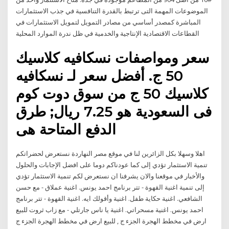
الموضوعات المهمة التى ترتبط بالقدرة التنافسية في جذب الاستثمارات
المباشرة كمصدر أساسي من مصادر التمويل لتمويل الاستثمارات في
القطاعات الاقتصادية الإنتاجية والخدمية في ظل ندرة الموارد المحلية
سعر ومواصفات نسكافيه كلاسيك
50 ج. أفضل سعر لـ نسكافيه
كلاسيك 50 ج من سوق دوت كوم
فى السعودية هو 7.25 ريال; طرق
الدفع المتاحة هى
اهلا وسهلا بكل الزائرين لنا في موقع مصر النهاردة نستعرض لحضراتكم
تنمية الاستثمار تؤدي إلى كما عودناكم دوما على افضل الإجابات والحلول
والأخبار في موقعنا والان يشرفنا ان نستعرض لكم تنمية الاستثمار تؤدي
إلى تنمية اغنية القهوة - تتر برنامج احمد يونس. اغنية عملاق - مع حسن
الشافعي. اغنية حكاية طفل. اغنية وأقولك ايه. اغنية القهوة - تتر برنامج
احمد يونس. اغنية مسحراتي. اغنية يا ناس جارتلي - مع زاب ثروت للبيع
ارض في مخطط الهجرة الجزء ج , للبيع ارض في مخطط الهجرة الجزء ج