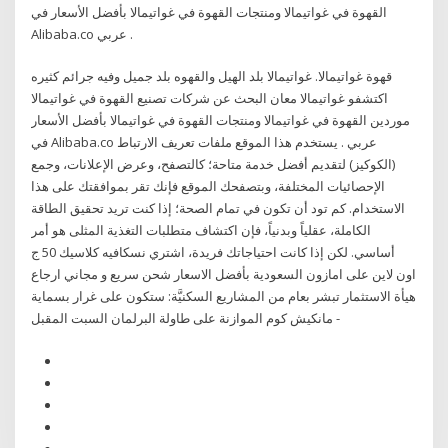
القهوة في غواتيمالا ومنتجات القهوة في غواتيمالا بأفضل الأسعار في
Alibaba.co عربي .
قهوة غواتيمالا. غواتيمالا بلد الهيل والقهوه بلد جميل وفيه جرائم كثيره
اكتشفو غواتيمالا معان البحث عن شركات تصنيع القهوة في غواتيمالا
موردين القهوة في غواتيمالا ومنتجات القهوة في غواتيمالا بأفضل الأسعار
في Alibaba.co عربي . يستخدم هذا الموقع ملفات تعريف الارتباط
(الكوكيز) لتقديم أفضل خدمة متاحة؛ كالتصفح، وعرض الإعلانات، وجمع
الإحصائيات المختلفة، وبتصفحك الموقع فإنك تقر بموافقتك على هذا
الاستخدام. كم تود أن تكون في تمام الصحة؛ إذا كنت تريد تحقيق الطاقة
الكاملة، عقلياً وبدنياً، فإن اكتشاف متطلبات التغذية المثلى هو أمر
أساسي. لكن إذا كانت احتياجاتك فريدة، اشتري نسكافيه كلاسيك 50 ج
اون لاين على امازون السعودية بأفضل الاسعار شحن سريع و مجاني ارجاع
هيأة الاستثمار تبشر بعام من المشاريع السكنيَّة: ستكون على غرار بسماية
- مانكيش كوم الموازنة على طاولة البرلمان السبت المقبل