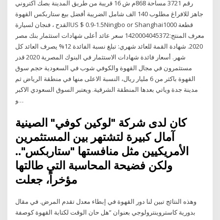
رقم 3721 مساحة 868م ش 16 قريبة من طريق المدينة بصك اكتروني
جاهز للافراغ مطلوب 140 الف شامل الضريبة أفضل بيع ستاربكس القهوة
القدح ، فنجان لسيارةUS $ 0.9-1.5Ningbo or Shanghai1000 قطعة
معرف المنتج:1420004045372 سعر عائد أعلى شهادات استثمار بنك مصر
2020. شهادة القمة للعائد شهري: تبلغ نسبة الفائدة 12% يصرف العائد كل
شهر. أسعار فائدة شهادات الاستثمار في البنوك المصرية 2020 قدر
مستثمرون في مجال القهوة والكوفي شوب في السعودية حجم سوق
القهوة باكثر من 6 مليار ريال، النسبة الاعلى منها في منطقة الرياض ثم
مدينة جدة وياتي بعدها المنطقة الشرقية. ويعتبر السوق السعودي الاكبر
و…
كان لدى شركة "لوكين كوفي" الصينية
آمال كبيرة لتشتهر بين المستثمرين
الأمريكيين مثل منافستها "ستاربكس"..
ولكن فضيحة المحاسبة التي طالتها
مؤخراً، جعلت
وهذه النتائج تبين لنا دور القهوة في إبطاء معدل تقدم المرض. في مقال
بدورية كاستروينترولوجي بعنوان “هل حان الوقت لكتابة القهوة كوصفة