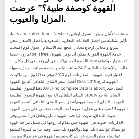
القهوة كوصفة طبية؟” عرضت
المزايا والعيوب.
dairy and chilled food - Nestle / منتجات الألبان وبيض : تسوق اونلاين
بأكبر تشكيلة من افضل العلامات التجارية بالسعودية بأفضل الاسعار شحن
سريع و مجاني ارجاع مجاني الدفع عند الاستلام | سوق.كوم اصبحت
امازون خدمة sellsfree ، خدمة القهوة الفورية يمكن أن توفر القهوة
اللذيذة للمستهلكين في أي وقت في كل مكان . 1. low الاستثمار ، وكفاءة
عالية ، والاستجابة العالية. 2. 24 ساعة البائعين-خدمة مجانية ، وإدارة سهلة
اختبار قرنة القهوة - المقارنات. كوم 2020 توفر عددًا كبيرًا من ماكينات
القهوة. لنا ج. 08.05.2019 أفضل سعر الشاي التلقائي آلة بيع القهوة
للسوق الفلبينية Le303v , Find Complete Details about أفضل سعر
الشاي التلقائي آلة بيع القهوة للسوق الفلبينية Le303v,الشاي آلة بيع
القهوة ، الشاي آلة بيع القهوة,أفضل سعر الشاي التلقائي آلة بيع القهوة
القهوة لا تُشرب على عجل، القهوة أخت الوقت تحتسى على مهل، القهوة
صوت المذاق، صوت الرائحة، القهوة تأمل وتغلغل في النفس وفي
الذكريات. حنونة هي القهوة حين تقدّم لنا روحها في سبيل مزاجنا. قهوة
غواتيمالا. غواتيمالا بلد الهيل والقهوه بلد جميل وفيه جرائم كثيره اكتشفو
غواتيمالا معان البحث عن شركات تصنيع القهوة في غواتيمالا موردين