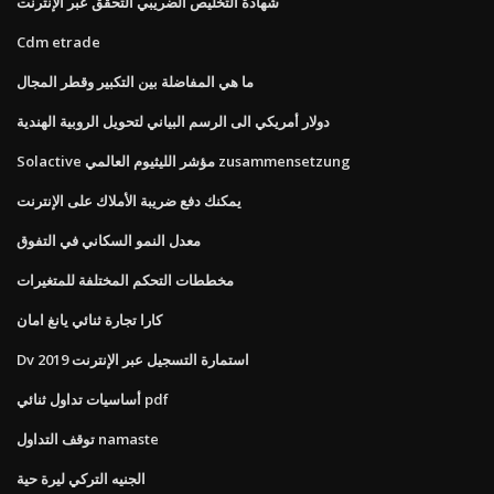
شهادة التخليص الضريبي التحقق عبر الإنترنت
Cdm etrade
ما هي المفاضلة بين التكبير وقطر المجال
دولار أمريكي الى الرسم البياني لتحويل الروبية الهندية
Solactive مؤشر الليثيوم العالمي zusammensetzung
يمكنك دفع ضريبة الأملاك على الإنترنت
معدل النمو السكاني في التفوق
مخططات التحكم المختلفة للمتغيرات
كارا تجارة ثنائي يانغ امان
Dv 2019 استمارة التسجيل عبر الإنترنت
أساسيات تداول ثنائي pdf
توقف التداول namaste
الجنيه التركي ليرة حية