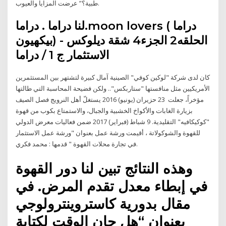
طبية؟” عرضت المزايا والعيوب.
لنا دراما . دراما.moon lovers ( دراما
بيكهيون) الحلقه2 الجزء4 شقة ديلوكس -
الاستثمار ج 1 / دراما
كان لدى شركة "لوكين كوفي" الصينية آمال كبيرة لتشتهر بين المستثمرين
الأمريكيين مثل منافستها "ستاربكس".. ولكن فضيحة المحاسبة التي طالتها
مؤخراً، جعلت 23 حزيران (يونيو) 2016 يستغلّ أهل النرويج فصل الصيف
بزيارة الغابات والأكواخ الخشبية والجبال، والاستمتاع بكوب من قهوة
"كوكيكافيه" التقليدية. 9 شباط (فبراير) 2017 ضمن فعاليات معرض الدولي
للقهوة والشوكولاتة ، أقيمت ورشة عمل بعنوان "ورشة عمل الاستثمار
في تجارة محلات القهوة " قدمها : محمد فكري.
وهذه النتائج تبين لنا دور القهوة
في إبطاء معدل تقدم المرض. في
مقال بدورية كاستروينترولوجي
بعنوان “هل حان الوقت لكتابة