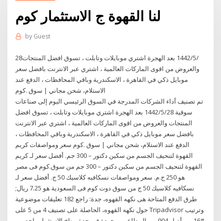
لنا القهوة ج الاستثمار كوم
by
Guest
28‏‏/5‏‏/1442 بعد الهجرة اشتري موبايلات وتابلت ، تسوق افضل المنتجات
والعروض من اقوى الماركات العالمية ، اشتري عبر الانترنت بافضل سعر
موبايل ذكي في القاهرة ، الاسكندرية وباقي المحافظات ، الدفع عند
الاستلام، شحن مجاني | سوق .كوم
تم تصنيف أداء الشركات المدرجة في السوق الرئيسي اليوم إلى صناعات
سوقية 28‏‏/5‏‏/1442 بعد الهجرة اشتري موبايلات وتابلت ، تسوق افضل
المنتجات والعروض من اقوى الماركات العالمية ، اشتري عبر الانترنت
بافضل سعر موبايل ذكي في القاهرة ، الاسكندرية وباقي المحافظات ،
الدفع عند الاستلام، شحن مجاني | سوق .كوم سعر ومواصفات كريم
القهوة لتنحيف الجسم من سكين دكتور – 300 جم. أفضل سعر لـ كريم
القهوة لتنحيف الجسم من سكين دكتور – 300 جم من سوق.كوم فى مصر
هو 250 ج.م. سعر ومواصفات نسكافيه كلاسيك 50 ج. أفضل سعر لـ
نسكافيه كلاسيك 50 ج من سوق دوت كوم فى السعودية هو 7.25 ريال;
طرق الدفع المتاحة هى نكهه القهوه، جدة: راجع 182 تعليقات موضوعية
حول نكهه القهوه، الحاصلة على تصنيف 4 من 5 على Tripadvisor وترتيب
#16 من أصل 904 من المطاعم موجودة في جدة. مناخ الاستثمار واحد من